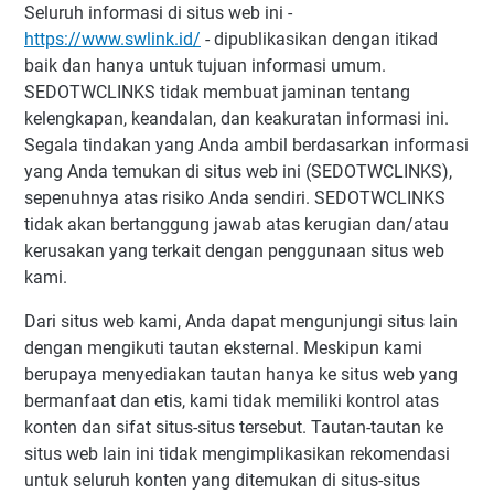
Seluruh informasi di situs web ini -
https://www.swlink.id/
- dipublikasikan dengan itikad
baik dan hanya untuk tujuan informasi umum.
SEDOTWCLINKS tidak membuat jaminan tentang
kelengkapan, keandalan, dan keakuratan informasi ini.
Segala tindakan yang Anda ambil berdasarkan informasi
yang Anda temukan di situs web ini (SEDOTWCLINKS),
sepenuhnya atas risiko Anda sendiri. SEDOTWCLINKS
tidak akan bertanggung jawab atas kerugian dan/atau
kerusakan yang terkait dengan penggunaan situs web
kami.
Dari situs web kami, Anda dapat mengunjungi situs lain
dengan mengikuti tautan eksternal. Meskipun kami
berupaya menyediakan tautan hanya ke situs web yang
bermanfaat dan etis, kami tidak memiliki kontrol atas
konten dan sifat situs-situs tersebut. Tautan-tautan ke
situs web lain ini tidak mengimplikasikan rekomendasi
untuk seluruh konten yang ditemukan di situs-situs