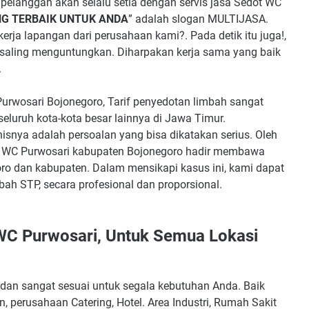
elanggan akan selalu setia dengan servis jasa Sedot WC
G TERBAIK UNTUK ANDA
” adalah slogan MULTIJASA.
rja lapangan dari perusahaan kami?. Pada detik itu juga!,
g saling menguntungkan. Diharpakan kerja sama yang baik
.
rwosari Bojonegoro, Tarif penyedotan limbah sangat
 seluruh kota-kota besar lainnya di Jawa Timur.
isnya adalah persoalan yang bisa dikatakan serius. Oleh
t WC Purwosari kabupaten Bojonegoro hadir membawa
oro dan kabupaten. Dalam mensikapi kasus ini, kami dapat
ah STP, secara profesional dan proporsional.
WC Purwosari, Untuk Semua Lokasi
dan sangat sesuai untuk segala kebutuhan Anda. Baik
, perusahaan Catering, Hotel. Area Industri, Rumah Sakit