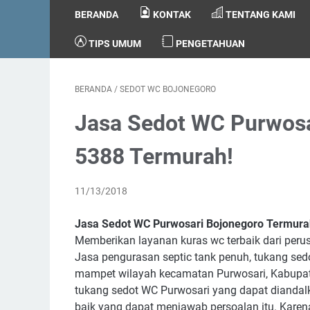
BERANDA
KONTAK
TENTANG KAMI
TIPS UMUM
PENGETAHUAN
BERANDA
/
SEDOT WC BOJONEGORO
Jasa Sedot WC Purwosa
5388 Termurah!
11/13/2018
Jasa Sedot WC Purwosari Bojonegoro Termura
Memberikan layanan kuras wc terbaik dari peru
Jasa pengurasan septic tank penuh, tukang sedo
mampet wilayah kecamatan Purwosari, Kabupat
tukang sedot WC Purwosari yang dapat diandalk
baik yang dapat menjawab persoalan itu. Kar