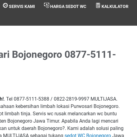
SERVIS KAMI
HARGA SEDOT WC
KALKULATOR
ri Bojonegoro 0877-5111-
h!
. Tel 0877-5111-5388 / 0822-2819-9997 MULTIJASA.
sahaan kebersihan limbah lokasi Purwosari Bojonegoro.
t limbah tinja. Servis wc rusak melancarkan wc buntu
en Bojonegoro Jawa Timur. Apabila Anda lagi mencari
an untuk daerah Bojonegoro?. Kami adalah solusi paling
ena MULTIJASA sebagai tukang
sedot WC Bojonegoro
Jawa