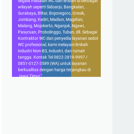
segala masalah WC dan limbah di berbagai
wilayah seperti Sidoarjo, Bangkalan,
Surabaya, Blitar, Bojonegoro, Gresik,
Jombang, Kediri, Madiun, Magetan,
Malang, Mojokerto, Nganjuk, Ngawi,
Pasuruan, Probolinggo, Tuban, dll. Sebagai
Kontraktor WC dan penyedia layanan sedot
WC profesional, kami melayani limbah
industri Non-B3, industri, dan rumah
tangga. Kontak Tel 0822-2819-9997 /
0851-0127-3589 (WA) untuk layanan
berkualitas dengan harga terjangkau di
Jawa Timur."