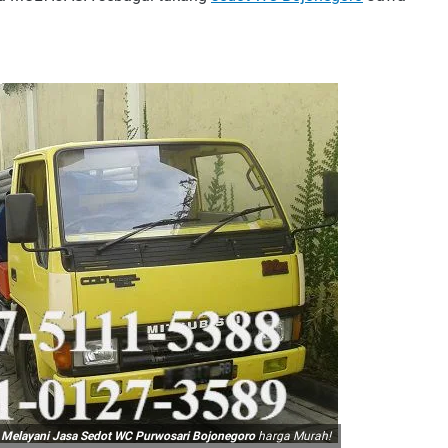
,
Melayani Jasa Sedot WC Purwosari Bojonegoro
harga Murah!