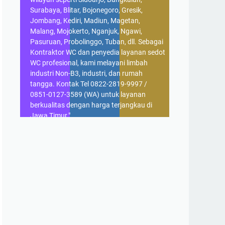
Surabaya, Blitar, Bojonegoro, Gresik,
Jombang, Kediri, Madiun, Magetan,
Malang, Mojokerto, Nganjuk, Ngawi,
Pasuruan, Probolinggo, Tuban, dll. Sebagai
Kontraktor WC dan penyedia layanan sedot
WC profesional, kami melayani limbah
industri Non-B3, industri, dan rumah
tangga. Kontak Tel 0822-2819-9997 /
0851-0127-3589 (WA) untuk layanan
berkualitas dengan harga terjangkau di
Jawa Timur."