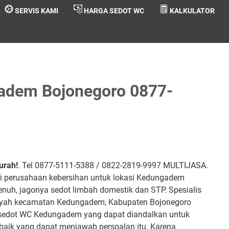
SERVIS KAMI
HARGA SEDOT WC
KALKULATOR
adem Bojonegoro 0877-
urah!
. Tel 0877-5111-5388 / 0822-2819-9997 MULTIJASA.
ari perusahaan kebersihan untuk lokasi Kedungadem
enuh, jagonya sedot limbah domestik dan STP. Spesialis
layah kecamatan Kedungadem, Kabupaten Bojonegoro
g sedot WC Kedungadem yang dapat diandalkan untuk
 baik yang dapat menjawab persoalan itu. Karena