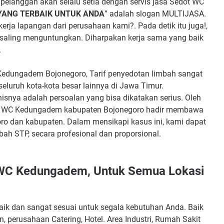
elanggan akan selalu setia dengan servis jasa Sedot WC
YANG TERBAIK UNTUK ANDA
” adalah slogan MULTIJASA.
rja lapangan dari perusahaan kami?. Pada detik itu juga!,
g saling menguntungkan. Diharpakan kerja sama yang baik
.
edungadem Bojonegoro, Tarif penyedotan limbah sangat
 seluruh kota-kota besar lainnya di Jawa Timur.
isnya adalah persoalan yang bisa dikatakan serius. Oleh
ot WC Kedungadem kabupaten Bojonegoro hadir membawa
oro dan kabupaten. Dalam mensikapi kasus ini, kami dapat
ah STP, secara profesional dan proporsional.
 WC Kedungadem, Untuk Semua Lokasi
k dan sangat sesuai untuk segala kebutuhan Anda. Baik
, perusahaan Catering, Hotel. Area Industri, Rumah Sakit