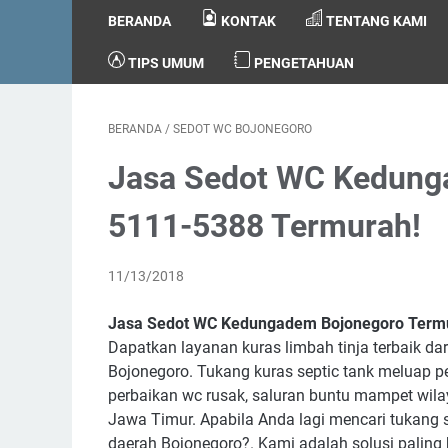
BERANDA
KONTAK
TENTANG KAMI
TIPS UMUM
PENGETAHUAN
BERANDA
/
SEDOT WC BOJONEGORO
Jasa Sedot WC Kedung
5111-5388 Termurah!
11/13/2018
Jasa Sedot WC Kedungadem Bojonegoro Term
Dapatkan layanan kuras limbah tinja terbaik d
Bojonegoro. Tukang kuras septic tank meluap p
perbaikan wc rusak, saluran buntu mampet wi
Jawa Timur. Apabila Anda lagi mencari tukan
daerah Bojonegoro?. Kami adalah solusi paling