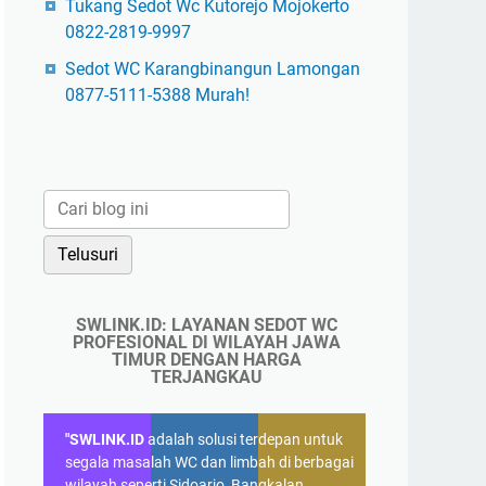
Tukang Sedot Wc Kutorejo Mojokerto
0822-2819-9997
Sedot WC Karangbinangun Lamongan
0877-5111-5388 Murah!
SWLINK.ID: LAYANAN SEDOT WC
PROFESIONAL DI WILAYAH JAWA
TIMUR DENGAN HARGA
TERJANGKAU
"SWLINK.ID
adalah solusi terdepan untuk
segala masalah WC dan limbah di berbagai
wilayah seperti Sidoarjo, Bangkalan,